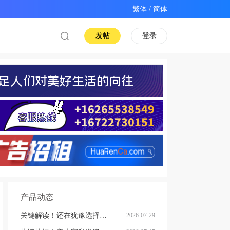
/
发帖
登录
产品动态
关键解读！还在犹豫选择拼箱海运澳洲or整柜海运悉尼墨尔本的朋友
2026-07-29