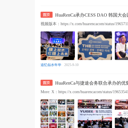
HuaRenCa承办CESS DAO 韩国
视频版本：https://x.com/huarencacom/status/196571
追忆似水年华
2025-9-10
HuaRenCa与捷途会务联合承办
More: X：https://x.com/huarencacom/status/196535