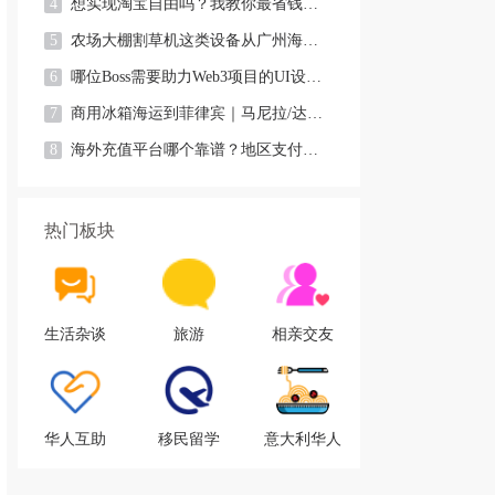
4
想实现淘宝自由吗？我教你最省钱，最方便的方法
5
农场大棚割草机这类设备从广州海运到澳洲堪培拉过海关需要提供什
6
哪位Boss需要助力Web3项目的UI设计，或qian
7
商用冰箱海运到菲律宾｜马尼拉/达沃双清到门专线
8
海外充值平台哪个靠谱？地区支付限制实在太折磨人
热门板块
生活杂谈
旅游
相亲交友
华人互助
移民留学
意大利华人