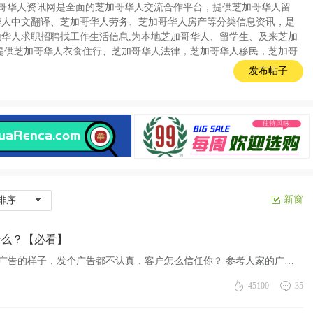
哥华人资讯网
是全面的
芝加哥华人交流
合作平台，提供
芝加哥华人留
华人中文翻译
、
芝加哥华人劳务
、
芝加哥华人房产
等分类信息资讯，是
地华人求职招聘找工作生活信息,为本地
芝加哥华人
、留学生、及来
芝加
提供
芝加哥华人衣食住行
、
芝加哥华人法律
，
芝加哥华人移民
，
芝加哥
发布帖子
新窗
排序
什么？【必看】
1发广告的 1.一个广告不要重复发 2.发广告要有发广告的样子，发个广告都不认真，客户怎么信任你？ 参考人家的广告： 第一种，消息类 https://www.huarenca.com/huarenbbs-97758-1-1.html 第二种，Google 搜索 ...
45100
35