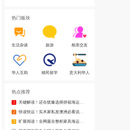
热门板块
生活杂谈
旅游
相亲交友
华人互助
移民留学
意大利华人
热点推荐
1
关键解读！还在犹豫选择拼箱海运澳洲or整柜海运悉尼墨尔本的朋友
2
快读快运！实木家私发澳洲必看说明这类家具熏蒸杀毒再可海运布里
3
旷展阅读！全网最全整柜家具海运马来西亚怡保的保姆式海运攻略！