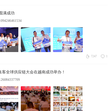
大会圆满成功
1094246461534
7247
1
的优集客全球供应链大会在越南成功举办！
4126084337709