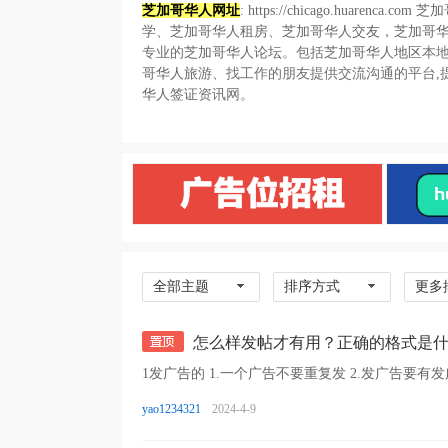
芝加哥华人网址
:
https://chicago.huarenca.com
芝加
学
、
芝加哥华人租房
、
芝加哥华人交友
，
芝加哥
专业的
芝加哥华人论坛
。包括
芝加哥华人地区
本
哥华人旅游
、找工作的朋友提供交流沟通的平台,
华人签证
资讯网。
全部主题
排序方式
更多
怎么样发帖才有用？正确的格式是
yao1234321
2024-4-9