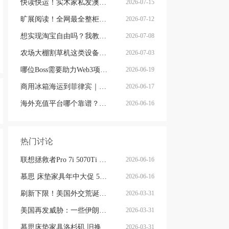
快读快运！实木家私发澳洲必看说明这类家具熏蒸杀毒再可海运布里
2026-07-15
旷展阅读！全网最全整柜家具海运马来西亚怡保的保姆式海运攻略！
2026-07-12
想实现淘宝自由吗？我教你最省钱，最方便的方法
2026-07-08
农场大棚割草机这类设备从广州海运到澳洲堪培拉过海关需要提供什
2026-07-03
哪位Boss需要助力Web3项目的UI设计，或qian
2026-06-19
商用冰箱海运到菲律宾｜马尼拉/达沃双清到门专线
2026-06-17
海外充值平台哪个靠谱？地区支付限制实在太折磨人
2026-06-16
热门讨论
联想拯救者Pro 7i 5070Ti 50% off 折扣码
2026-06-16
慕思 床垫家具年中大促 5 折封顶！一年仅一次的抄底价福利
2026-06-16
刷新下限！美国外交荒诞一幕，令人哗然
2026-03-31
美国再发威胁：一些伊朗前**欺骗了美国，因此“已不在人世”
2026-03-31
慕思床垫家具洛杉矶 旧换新开启！旧家具免费清运 抵钱换新！
2026-03-31