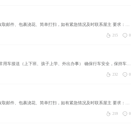
聘请房屋看护 工作内容：每日检查屋内外安全，收取邮件、包裹浇花、简单打扫，如有紧急情况及时联系屋主 要求：（女性，40岁以上）责任心强、守信守时有相关经验优先考虑可提供背景证明者更，薪资：面谈，联系电话 ...
215
0
聘请家庭司机（女性） 【工作内容】 负责家庭日常用车接送（上下班、孩子上学、外出办事） 确保行车安全，保持车辆整洁 协助家庭处理部分生活事务 【岗位要求】 女性，40岁以上，持有效驾照，驾驶经验丰富 熟悉城市 ...
232
0
聘请房屋看护 工作内容：每日检查屋内外安全，收取邮件、包裹浇花、简单打扫，如有紧急情况及时联系屋主 要求：（女性，40岁以上）责任心强、守信守时有相关经验优先考虑可提供背景证明者更，薪资：面谈，联系电话： ...
219
0