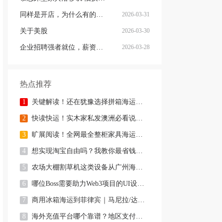
同样是开店，为什么有的店生意越做越轻松？
2026-03-31
关于美股
2026-03-30
企业招聘强者就位，薪资好商量
2026-03-28
热点推荐
1
关键解读！还在犹豫选择拼箱海运澳洲or整柜海运悉尼墨尔本的朋友
2
快读快运！实木家私发澳洲必看说明这类家具熏蒸杀毒再可海运布里
3
旷展阅读！全网最全整柜家具海运马来西亚怡保的保姆式海运攻略！
4
想实现淘宝自由吗？我教你最省钱，最方便的方法
5
农场大棚割草机这类设备从广州海运到澳洲堪培拉过海关需要提供什
6
哪位Boss需要助力Web3项目的UI设计，或qian
7
商用冰箱海运到菲律宾｜马尼拉/达沃双清到门专线
8
海外充值平台哪个靠谱？地区支付限制实在太折磨人