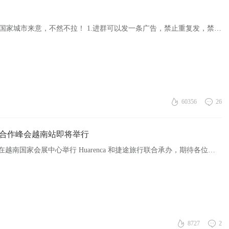
添加站长TG，拉入所在地区同城群，加TG备注好国家城市来意，不然不拉！ 1.进群可以发一条广告，禁止重复发，禁止刷屏 2.进群禁止讨论政治/毒品/话题，任何国家均不行 3.如果你是商家或者服务商，添加后可以向群主 ...
60356
26
生态合作峰会越南站即将举行
优集客全球供应链生态合作峰会 2025年9月9日 将在越南国家会展中心举行 Huarenca 和捷途旅行联合承办，期待各位光临！
8727
2