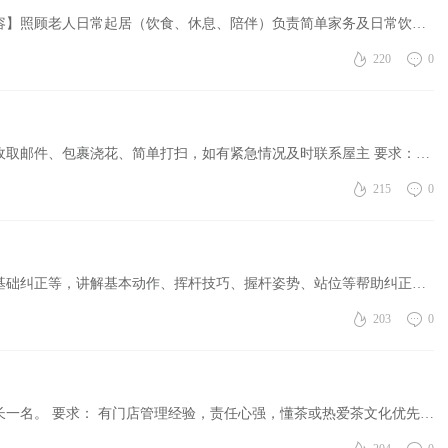
聘请老年看护阿姨（女性，40岁以上） 【工作内容】照顾老人日常起居（饮食、休息、陪伴）负责简单家务及日常饮食安排，协助老人就医，按时提醒服药，老人生活可以自理 【岗位要求】 女性，40岁以上 有老人看护经验， ...
220
0
聘请房屋看护 工作内容：每日检查屋内外安全，收取邮件、包裹浇花、简单打扫，如有紧急情况及时联系屋主 要求：（女性，40岁以上）责任心强、守信守时有相关经验优先考虑可提供背景证明者更，薪资：面谈，联系电话： ...
215
0
诚聘高尔夫陪玩助教 包括热身指导、动作演示、基础纠正等，讲解基本动作、挥杆技巧、握杆姿势、站位等帮助纠正学生的动作，给予初步指导，助教可培训，40岁以上女性，工作时间：周五-周六-周日联系电话：914-301-759 ...
203
0
茶叶店招聘店长 本店专营高品质茶叶，现诚聘店长一名。 要求： 有门店管理经验，责任心强，懂茶或热爱茶文化优先。 工作内容： 店面管理、团队带领、销售提升。 待遇： 薪资优厚，发展空间大。 联系方式:332-251-74 ...