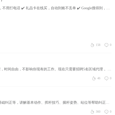
？
因为他们有个自己的网站： ✔️ 客人随时上网预约，不用打电话 ✔️ 礼品卡在线买，自动到账不丢单 ✔️ Google搜得到，比隔壁店看着专业 但做网站也有坑： 很多是用第三方平台搭的，你要额外装预约软件、礼品卡软件 ...
158
0
我们正在寻找一些优秀的华人精英做跨境电商代理，时间自由，不影响你现有的工作。现在只需要招聘5名区域代理， 了解相关信息并不会对你造成任何的损失，或许这是一个在你闲暇的时候，对你有帮助的第二份工作 现在海 ...
46
0
诚聘高尔夫陪玩助教 包括热身指导、动作演示、基础纠正等，讲解基本动作、挥杆技巧、握杆姿势、站位等帮助纠正学生的动作，给予初步指导，助教可培训，40岁以上女性，工作时间：周五-周六-周日联系电话：914-301-759 ...
360
0