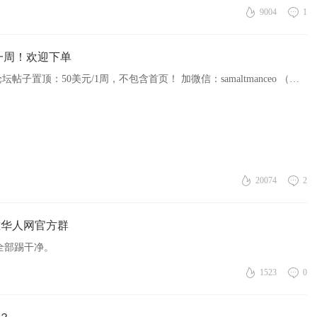
9004
1
一周！欢迎下单
全球论坛帖子置顶：80美元/1周，包含首页 全球论坛帖子置顶：50美元/1周，不包含首页！ 加微信：samaltmanceo （澳洲时间）
20074
2
准华人网官方群
全部踢干净。
1523
0